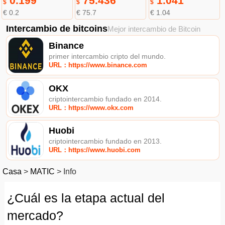
0.199
75.436
1.041
$
$
$
€ 0.2
€ 75.7
€ 1.04
Intercambio de bitcoins
Mejor intercambio de Bitcoin
Binance
primer intercambio cripto del mundo.
URL：https://www.binance.com
OKX
criptointercambio fundado en 2014.
URL：https://www.okx.com
Huobi
criptointercambio fundado en 2013.
URL：https://www.huobi.com
Casa
>
MATIC
>
Info
¿Cuál es la etapa actual del
mercado?