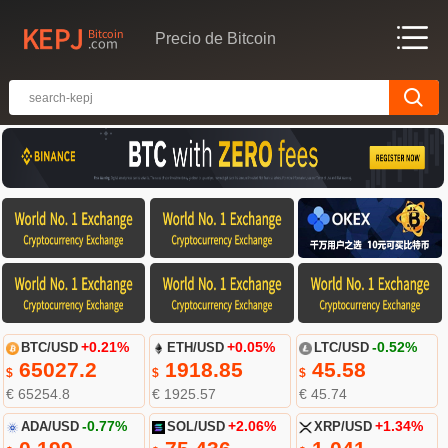
Precio de Bitcoin
BTC/USD
+0.21%
ETH/USD
+0.05%
LTC/USD
-0.52%
65027.2
1918.85
45.58
$
$
$
€ 65254.8
€ 1925.57
€ 45.74
ADA/USD
-0.77%
SOL/USD
+2.06%
XRP/USD
+1.34%