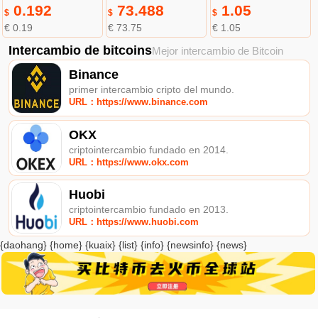
0.192
73.488
1.05
$
$
$
€ 0.19
€ 73.75
€ 1.05
Intercambio de bitcoins
Mejor intercambio de Bitcoin
Binance
primer intercambio cripto del mundo.
URL：https://www.binance.com
OKX
criptointercambio fundado en 2014.
URL：https://www.okx.com
Huobi
criptointercambio fundado en 2013.
URL：https://www.huobi.com
{daohang} {home} {kuaix} {list} {info} {newsinfo} {news}