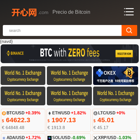
Precio de Bitcoin
{navd}
BTC/USD
+0.39%
ETH/USD
+1.82%
LTC/USD
+0%
64622.3
1907.13
45.01
$
$
$
€ 64848.48
€ 1913.8
€ 45.17
ADA/USD
+1.72%
SOL/USD
-0.69%
XRP/USD
-1.03%