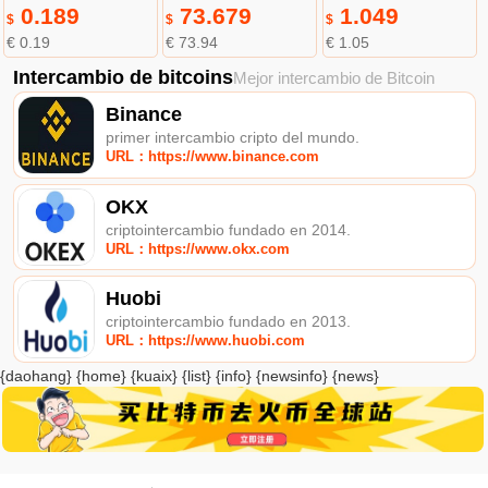
0.189
73.679
1.049
$
$
$
€ 0.19
€ 73.94
€ 1.05
Intercambio de bitcoins
Mejor intercambio de Bitcoin
Binance
primer intercambio cripto del mundo.
URL：https://www.binance.com
OKX
criptointercambio fundado en 2014.
URL：https://www.okx.com
Huobi
criptointercambio fundado en 2013.
URL：https://www.huobi.com
{daohang} {home} {kuaix} {list} {info} {newsinfo} {news}