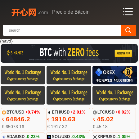
Precio de Bitcoin
{navd}
BTC/USD
+0.74%
ETH/USD
+2.01%
LTC/USD
+0.02%
64846.2
1910.63
45.02
$
$
$
€ 65073.16
€ 1917.32
€ 45.18
ADA/USD
-0.23%
SOL/USD
-0.43%
XRP/USD
-1.05%