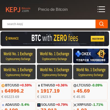
Precio de Bitcoin
BTC/USD
+0.59%
ETH/USD
+0.36%
LTC/USD
-0.09%
64996.2
1917.19
45.69
$
$
$
€ 65223.69
€ 1923.9
€ 45.85
ADA/USD
-5.4%
SOL/USD
+0.79%
XRP/USD
-1.71%