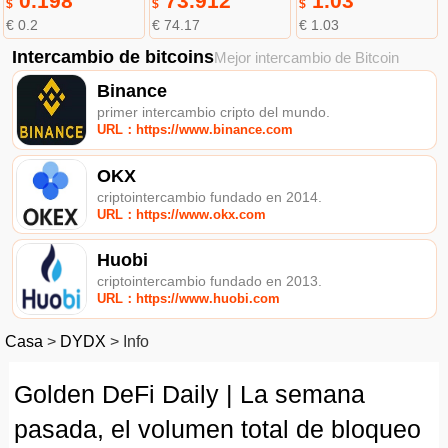
0.198
73.912
1.03
$
$
$
€ 0.2
€ 74.17
€ 1.03
Intercambio de bitcoins
Mejor intercambio de Bitcoin
Binance
primer intercambio cripto del mundo.
URL：https://www.binance.com
OKX
criptointercambio fundado en 2014.
URL：https://www.okx.com
Huobi
criptointercambio fundado en 2013.
URL：https://www.huobi.com
Casa
>
DYDX
>
Info
Golden DeFi Daily | La semana
pasada, el volumen total de bloqueo