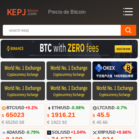
Precio de Bitcoin
BTC/USD
+0.2%
ETH/USD
-0.08%
LTC/USD
-0.7%
65023
1916.21
45.5
$
$
$
€ 65250.58
€ 1922.92
€ 45.66
ADA/USD
-0.79%
SOL/USD
+1.04%
XRP/USD
+0.66%