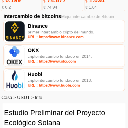
0.199
74.677
1.034
$
$
$
€ 0.2
€ 74.94
€ 1.04
Intercambio de bitcoins
Mejor intercambio de Bitcoin
Binance
primer intercambio cripto del mundo.
URL：https://www.binance.com
OKX
criptointercambio fundado en 2014.
URL：https://www.okx.com
Huobi
criptointercambio fundado en 2013.
URL：https://www.huobi.com
Casa
>
USDT
>
Info
Estudio Preliminar del Proyecto
Ecológico Solana