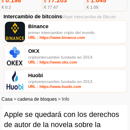
0.198
77.203
1.045
$
$
$
€ 0.2
€ 77.47
€ 1.05
Intercambio de bitcoins
Mejor intercambio de Bitcoin
Binance
primer intercambio cripto del mundo.
URL：https://www.binance.com
OKX
criptointercambio fundado en 2014.
URL：https://www.okx.com
Huobi
criptointercambio fundado en 2013.
URL：https://www.huobi.com
Casa
>
cadena de bloques
>
Info
Apple se quedará con los derechos
de autor de la novela sobre la