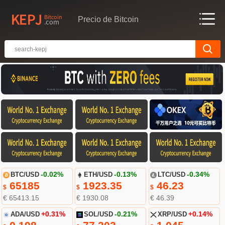
Precio de Bitcoin
BTC/USD
-0.02%
ETH/USD
-0.13%
LTC/USD
-0.34%
65185
1923.35
46.23
$
$
$
€ 65413.15
€ 1930.08
€ 46.39
ADA/USD
+0.31%
SOL/USD
-0.21%
XRP/USD
+0.14%