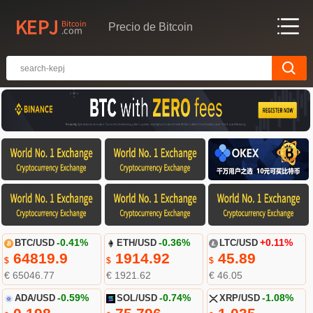
Precio de Bitcoin
BTC/USD
-0.41%
ETH/USD
-0.36%
LTC/USD
+0.11%
64819.9
1914.92
45.89
$
$
$
€ 65046.77
€ 1921.62
€ 46.05
ADA/USD
-0.59%
SOL/USD
-0.74%
XRP/USD
-1.08%