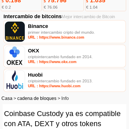
0.198
75.796
1.035
$
$
$
€ 0.2
€ 76.06
€ 1.04
Intercambio de bitcoins
Mejor intercambio de Bitcoin
Binance
primer intercambio cripto del mundo.
URL：https://www.binance.com
OKX
criptointercambio fundado en 2014.
URL：https://www.okx.com
Huobi
criptointercambio fundado en 2013.
URL：https://www.huobi.com
Casa
>
cadena de bloques
>
Info
Coinbase Custody ya es compatible
con ATA, DEXT y otros tokens