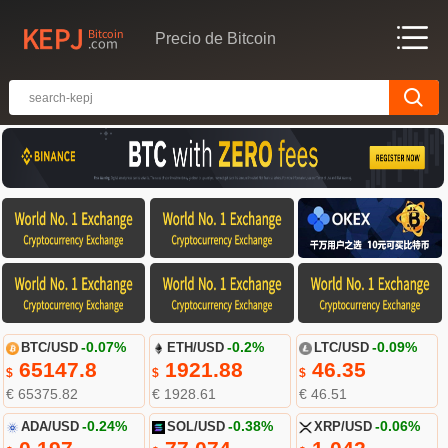
Precio de Bitcoin
BTC/USD
-0.07%
ETH/USD
-0.2%
LTC/USD
-0.09%
65147.8
1921.88
46.35
$
$
$
€ 65375.82
€ 1928.61
€ 46.51
ADA/USD
-0.24%
SOL/USD
-0.38%
XRP/USD
-0.06%