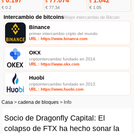
0.197
77.074
1.042
$
$
$
€ 0.2
€ 77.34
€ 1.05
Intercambio de bitcoins
Mejor intercambio de Bitcoin
Binance
primer intercambio cripto del mundo.
URL：https://www.binance.com
OKX
criptointercambio fundado en 2014.
URL：https://www.okx.com
Huobi
criptointercambio fundado en 2013.
URL：https://www.huobi.com
Casa
>
cadena de bloques
>
Info
Socio de Dragonfly Capital: El
colapso de FTX ha hecho sonar la