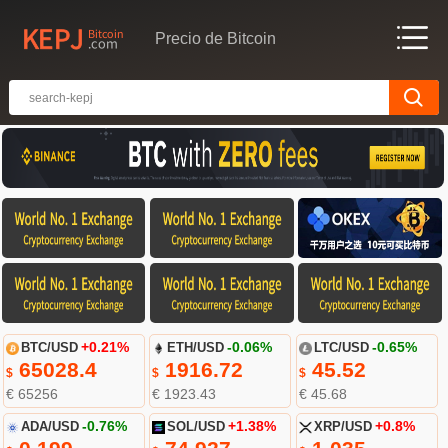
Precio de Bitcoin
BTC/USD
+0.21%
ETH/USD
-0.06%
LTC/USD
-0.65%
65028.4
1916.72
45.52
$
$
$
€ 65256
€ 1923.43
€ 45.68
ADA/USD
-0.76%
SOL/USD
+1.38%
XRP/USD
+0.8%