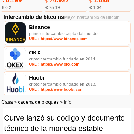
0.199
74.927
1.035
$
$
$
€ 0.2
€ 75.19
€ 1.04
Intercambio de bitcoins
Mejor intercambio de Bitcoin
Binance
primer intercambio cripto del mundo.
URL：https://www.binance.com
OKX
criptointercambio fundado en 2014.
URL：https://www.okx.com
Huobi
criptointercambio fundado en 2013.
URL：https://www.huobi.com
Casa
>
cadena de bloques
>
Info
Curve lanzó su código y documento
técnico de la moneda estable