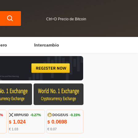
Ctrl+D Precio de Bitcoin
iero
Intercambio
1%
XRP/USD
-0.27%
DOGE/US
-0.15%
1.024
0.0698
$
$
€ 1.03
€ 0.07