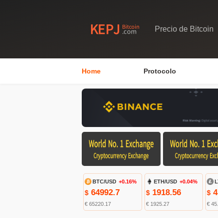
Precio de Bitcoin
Home
Protocolo
BTC/USD
+0.16%
ETH/USD
+0.04%
L
64992.7
1918.56
4
$
$
$
€ 65220.17
€ 1925.27
€ 45