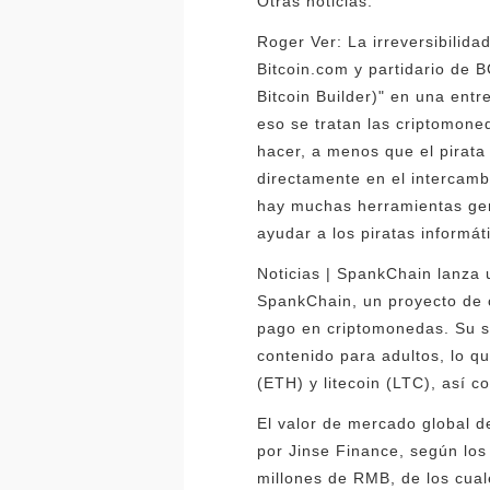
Otras noticias:
Roger Ver: La irreversibilida
Bitcoin.com y partidario de B
Bitcoin Builder)" en una entr
eso se tratan las criptomone
hacer, a menos que el pirata
directamente en el intercamb
hay muchas herramientas geni
ayudar a los piratas informát
Noticias | SpankChain lanza
SpankChain, un proyecto de c
pago en criptomonedas. Su s
contenido para adultos, lo q
(ETH) y litecoin (LTC), así
El valor de mercado global d
por Jinse Finance, según los
millones de RMB, de los cua