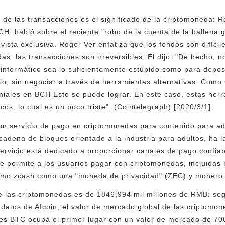
d de las transacciones es el significado de la criptomoneda: R
CH, habló sobre el reciente "robo de la cuenta de la ballena 
evista exclusiva. Roger Ver enfatiza que los fondos son difíci
das: las transacciones son irreversibles. Él dijo: "De hecho,
 informático sea lo suficientemente estúpido como para depo
io, sin negociar a través de herramientas alternativas. Como
ales en BCH Esto se puede lograr. En este caso, estas herra
icos, lo cual es un poco triste". (Cointelegraph) [2020/3/1]
 un servicio de pago en criptomonedas para contenido para a
adena de bloques orientado a la industria para adultos, ha 
ervicio está dedicado a proporcionar canales de pago confia
ue permite a los usuarios pagar con criptomonedas, incluidas
 como zcash como una "moneda de privacidad" (ZEC) y monero
e las criptomonedas es de 1846,994 mil millones de RMB: seg
 datos de AIcoin, el valor de mercado global de las criptomo
les BTC ocupa el primer lugar con un valor de mercado de 70