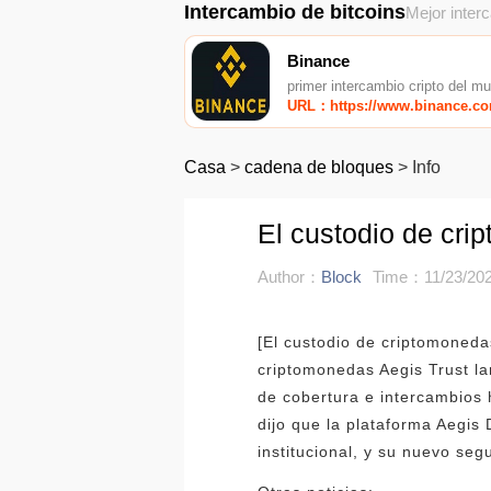
Intercambio de bitcoins
Mejor inter
Binance
primer intercambio cripto del m
URL：https://www.binance.c
Casa
>
cadena de bloques
>
Info
El custodio de cri
Author：
Block
Time：11/23/202
[El custodio de criptomoneda
criptomonedas Aegis Trust la
de cobertura e intercambios 
dijo que la plataforma Aegis
institucional, y su nuevo s