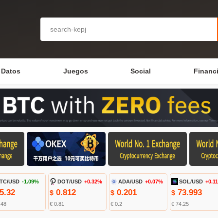
Datos
Juegos
Social
Financ
TC/USD
-1.09%
DOT/USD
+0.32%
ADA/USD
+0.07%
SOL/USD
+0.1
5.32
0.812
0.201
73.993
$
$
$
.48
€ 0.81
€ 0.2
€ 74.25