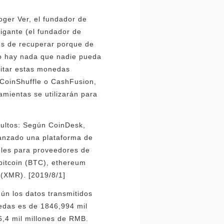
oger Ver, el fundador de
gigante (el fundador de
les de recuperar porque de
 no hay nada que nadie pueda
sitar estas monedas
 CoinShuffle o CashFusion,
mientas se utilizarán para
dultos: Según CoinDesk,
lanzado una plataforma de
bles para proveedores de
 bitcoin (BTC), ethereum
 (XMR). [2019/8/1]
ún los datos transmitidos
nedas es de 1846,994 mil
6,4 mil millones de RMB.