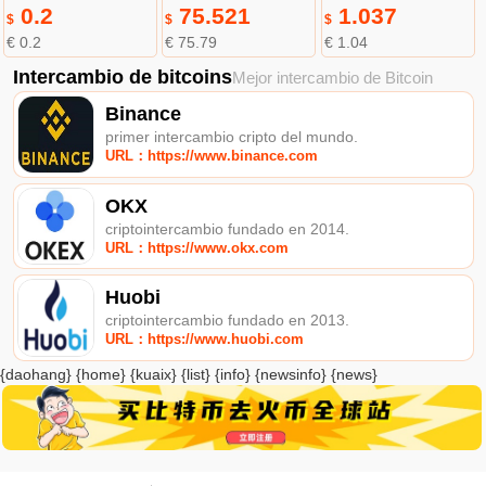
0.2
75.521
1.037
$
$
$
€ 0.2
€ 75.79
€ 1.04
Intercambio de bitcoins
Mejor intercambio de Bitcoin
Binance
primer intercambio cripto del mundo.
URL：https://www.binance.com
OKX
criptointercambio fundado en 2014.
URL：https://www.okx.com
Huobi
criptointercambio fundado en 2013.
URL：https://www.huobi.com
{daohang} {home} {kuaix} {list} {info} {newsinfo} {news}