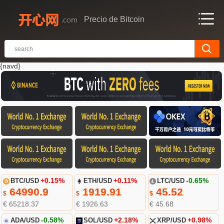
Precio de Bitcoin
{navd}
BTC/USD
+0.15%
ETH/USD
+0.11%
LTC/USD
-0.65%
64990.9
1919.91
45.52
$
$
$
€ 65218.37
€ 1926.63
€ 45.68
ADA/USD
-0.58%
SOL/USD
+2.18%
XRP/USD
+0.98%