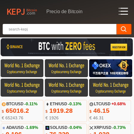
Precio de Bitcoin
BTC/USD
-0.11%
ETH/USD
-0.13%
LTC/USD
+0.68%
65016.2
1919.28
46.15
$
$
$
€ 65243.76
€ 1926
€ 46.31
ADA/USD
-1.69%
SOL/USD
-0.04%
XRP/USD
-0.73%