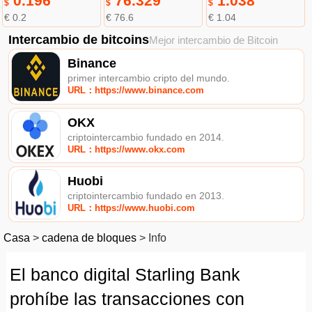
0.196
76.329
1.038
$
$
$
€ 0.2
€ 76.6
€ 1.04
Intercambio de bitcoins
Mejor intercambio de Bitcoin
Binance
primer intercambio cripto del mundo.
URL：https://www.binance.com
OKX
criptointercambio fundado en 2014.
URL：https://www.okx.com
Huobi
criptointercambio fundado en 2013.
URL：https://www.huobi.com
Casa
>
cadena de bloques
>
Info
El banco digital Starling Bank
prohíbe las transacciones con