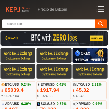
Precio de Bitcoin
BTC/USD
-0.24%
ETH/USD
-0.41%
LTC/USD
-2.31%
65039.4
1917.94
45.32
$
$
$
€ 65267.04
€ 1924.65
€ 45.48
ADA/USD
-0.39%
SOL/USD
-0.87%
XRP/USD
-0.94%