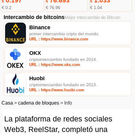
0.197
76.693
1.033
$
$
$
€ 0.2
€ 76.96
€ 1.04
Intercambio de bitcoins
Mejor intercambio de Bitcoin
Binance
primer intercambio cripto del mundo.
URL：https://www.binance.com
OKX
criptointercambio fundado en 2014.
URL：https://www.okx.com
Huobi
criptointercambio fundado en 2013.
URL：https://www.huobi.com
Casa
>
cadena de bloques
>
Info
La plataforma de redes sociales
Web3, ReelStar, completó una