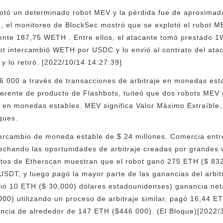
lotó un determinado robot MEV y la pérdida fue de aproxim
re, el monitoreo de BlockSec mostró que se explotó el robot 
nte 187,75 WETH . Entre ellos, el atacante tomó prestado 1
bot intercambió WETH por USDC y lo envió al contrato del atac
 lo retiró. [2022/10/14 14:27:39]
000 a través de transacciones de arbitraje en monedas estab
gerente de producto de Flashbots, tuiteó que dos robots MEV
e en monedas estables. MEV significa Valor Máximo Extraíble, 
ques.
ntercambio de moneda estable de $ 24 millones. Comercia en
vechando las oportunidades de arbitraje creadas por grandes
tos de Etherscan muestran que el robot ganó 275 ETH ($ 832
DT, y luego pagó la mayor parte de las ganancias del arbitr
bió 10 ETH ($ 30,000) dólares estadounidenses) ganancia net
0) utilizando un proceso de arbitraje similar, pagó 16,44 E
ncia de alrededor de 147 ETH ($446 000). (El Bloque)[2022/