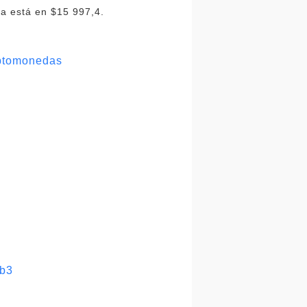
a está en $15 997,4.
iptomonedas
eb3