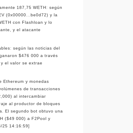
adamente 187,75 WETH: según
MEV (0x00000...be0d72) y la
WETH con Flashloan y lo
ante, y el atacante
les: según las noticias del
 ganaron $476 000 a través
y el valor se extrae
tre Ethereum y monedas
 volúmenes de transacciones
,000) al intercambiar
aje al productor de bloques
a. El segundo bot obtuvo una
TH ($49 000) a F2Pool y
3/25 14:16:59]