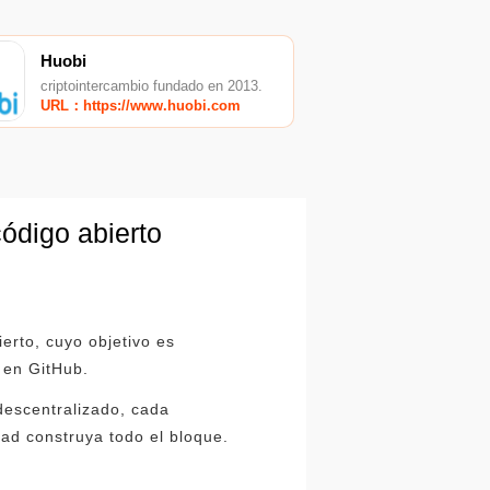
Huobi
criptointercambio fundado en 2013.
URL：https://www.huobi.com
ódigo abierto
erto, cuyo objetivo es
 en GitHub.
descentralizado, cada
dad construya todo el bloque.