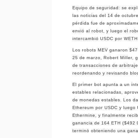
Equipo de seguridad: se exp
las noticias del 14 de octub
pérdida fue de aproximadame
envió al robot, y luego el ro
intercambió USDC por WETH y
Los robots MEV ganaron $476 
25 de marzo, Robert Miller, 
de transacciones de arbitraj
reordenando y revisando blo
El primer bot apunta a un i
estables relacionadas, apro
de monedas estables. Los da
Ethereum por USDC y luego US
Ethermine, y finalmente reci
ganancia de 164 ETH ($492 00
terminó obteniendo una gana