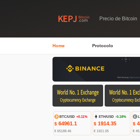
Precio de Bitcoin
Home
Protocolo
BTC/USD
+0.11%
ETH/USD
-0.18%
L
64961.1
1914.35
4
$
$
$
€ 65188.46
€ 1921.05
€ 45