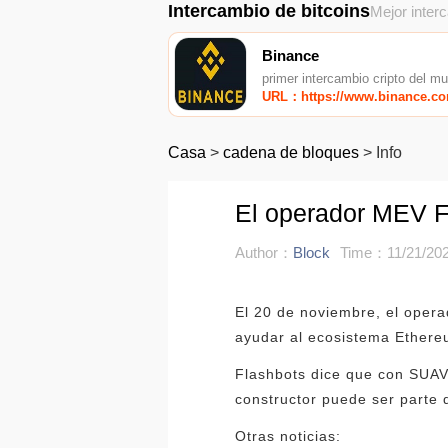
Intercambio de bitcoins
Mejor inter
Binance
primer intercambio cripto del m
URL：https://www.binance.c
Casa
>
cadena de bloques
>
Info
El operador MEV Fl
Author：
Block
Time：11/21/202
El 20 de noviembre, el opera
ayudar al ecosistema Ethereu
Flashbots dice que con SUAV
constructor puede ser parte 
Otras noticias: