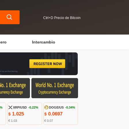
Ctrl+D Precio de Bitcoin
iero
Intercambio
9%
XRP/USD
-0.22%
DOGE/US
-0.34%
1.025
0.0697
$
$
€ 1.03
€ 0.07