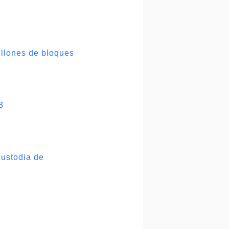
illones de bloques
3
custodia de