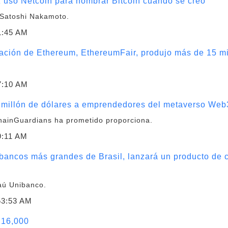
 usó Netcoin para nombrar Bitcoin cuando se creó
 Satoshi Nakamoto.
1:45 AM
cación de Ethereum, EthereumFair, produjo más de 15 m
7:10 AM
 millón de dólares a emprendedores del metaverso Web
hainGuardians ha prometido proporciona.
9:11 AM
 bancos más grandes de Brasil, lanzará un producto de 
aú Unibanco.
53:53 AM
 16,000