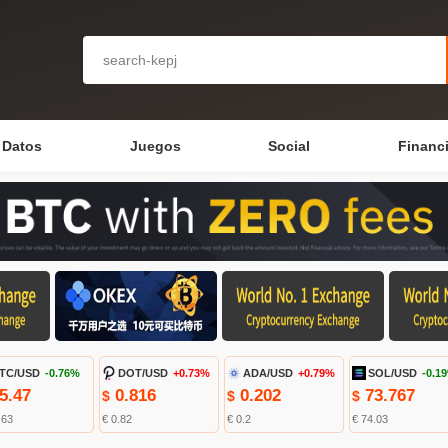
Datos
Juegos
Social
Financ
TC/USD
-0.76%
DOT/USD
+0.73%
ADA/USD
+0.79%
SOL/USD
-0.1
5.47
0.816
0.202
73.767
$
$
$
.63
€ 0.82
€ 0.2
€ 74.03