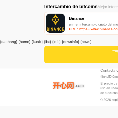
Intercambio de bitcoins
Mejor inter
Binance
primer intercambio cripto del m
URL：https://www.binance.c
{daohang} {home} {kuaix} {list} {info} {newsinfo} {news}
Contacta 
{links}[0:0
El precio de
usd en línea
de blockchai
© 2026 ke