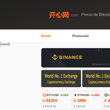
Precio de Bitcoi
Home
Protocolo
{navd}
BTC/USD
-0.18%
ETH/USD
+1.23%
L
64254
1896
4
$
$
$
€ 64478.89
€ 1902.64
€ 45