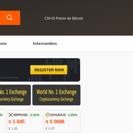
Ctrl+D Precio de Bitcoin
iero
Intercambio
5%
XRP/USD
-1.41%
DOGE/US
-1.81%
1.045
0.0686
$
$
€ 1.05
€ 0.07