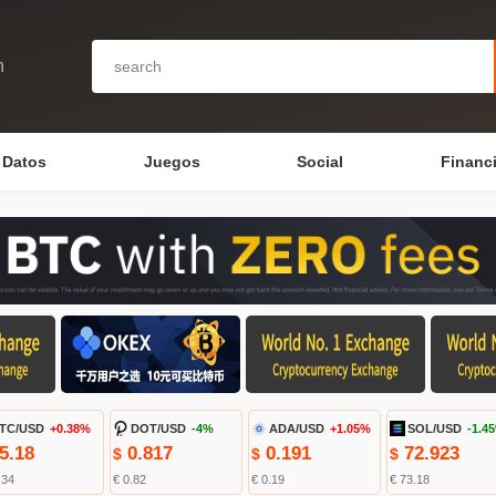
n
Datos
Juegos
Social
Financ
TC/USD
+0.38%
DOT/USD
-4%
ADA/USD
+1.05%
SOL/USD
-1.4
5.18
0.817
0.191
72.923
$
$
$
.34
€ 0.82
€ 0.19
€ 73.18