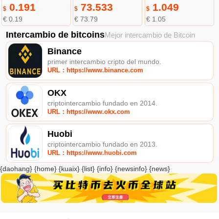
0.191
73.533
1.049
$
$
$
€ 0.19
€ 73.79
€ 1.05
Intercambio de bitcoins
Mejor intercambio de Bitcoin
Binance
primer intercambio cripto del mundo.
URL：https://www.binance.com
OKX
criptointercambio fundado en 2014.
URL：https://www.okx.com
Huobi
criptointercambio fundado en 2013.
URL：https://www.huobi.com
{daohang} {home} {kuaix} {list} {info} {newsinfo} {news}