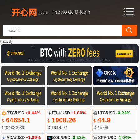
Precio de Bitcoin
{navd}
BTC/USD
+0.44%
ETH/USD
+1.89%
LTC/USD
-0.24%
64654.1
1908.26
44.9
$
$
$
€ 64880.39
€ 1914.94
€ 45.06
ADA/USD
+1.09%
SOL/USD
-0.63%
XRP/USD
-1.04%