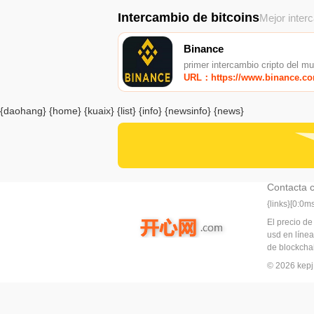
Intercambio de bitcoins
Mejor inter
Binance
primer intercambio cripto del m
URL：https://www.binance.c
{daohang} {home} {kuaix} {list} {info} {newsinfo} {news}
Contacta 
{links}[0:0
El precio de
usd en línea
de blockchai
© 2026 ke