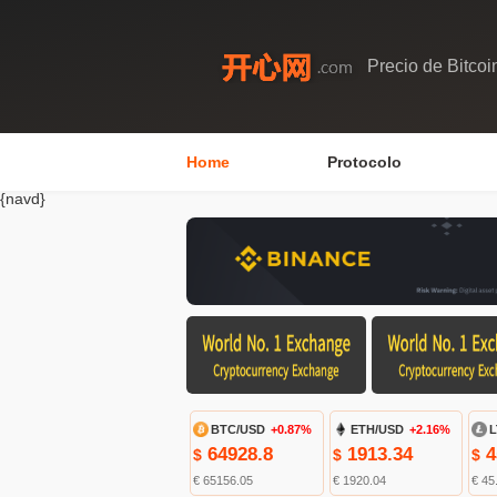
Precio de Bitcoi
Home
Protocolo
{navd}
BTC/USD
+0.87%
ETH/USD
+2.16%
L
64928.8
1913.34
4
$
$
$
€ 65156.05
€ 1920.04
€ 45