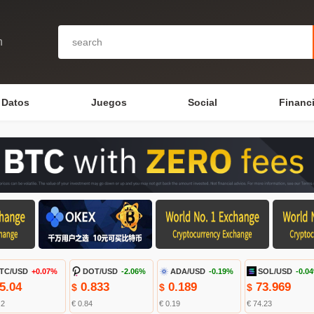
n
Datos
Juegos
Social
Financ
TC/USD
+0.07%
DOT/USD
-2.06%
ADA/USD
-0.19%
SOL/USD
-0.0
5.04
0.833
0.189
73.969
$
$
$
.2
€ 0.84
€ 0.19
€ 74.23