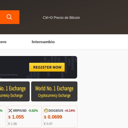
Ctrl+D Precio de Bitcoin
iero
Intercambio
4%
XRP/USD
-0.52%
DOGE/US
+0.14%
1.055
0.0699
$
$
€ 1.06
€ 0.07