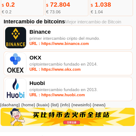
0.2
72.804
1.038
$
$
$
€ 0.2
€ 73.06
€ 1.04
Intercambio de bitcoins
Mejor intercambio de Bitcoin
Binance
primer intercambio cripto del mundo.
URL：https://www.binance.com
OKX
criptointercambio fundado en 2014.
URL：https://www.okx.com
Huobi
criptointercambio fundado en 2013.
URL：https://www.huobi.com
{daohang} {home} {kuaix} {list} {info} {newsinfo} {news}