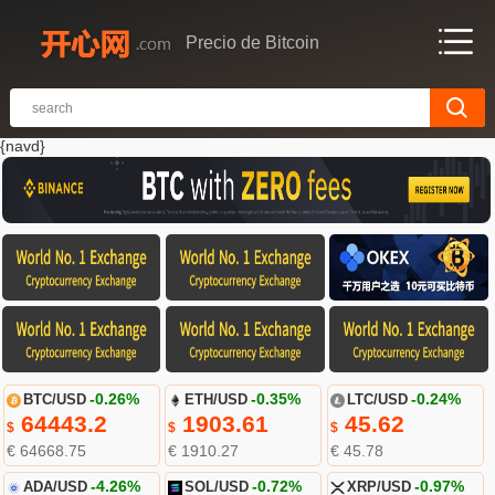
Precio de Bitcoin
{navd}
BTC/USD
-0.26%
ETH/USD
-0.35%
LTC/USD
-0.24%
64443.2
1903.61
45.62
$
$
$
€ 64668.75
€ 1910.27
€ 45.78
ADA/USD
-4.26%
SOL/USD
-0.72%
XRP/USD
-0.97%