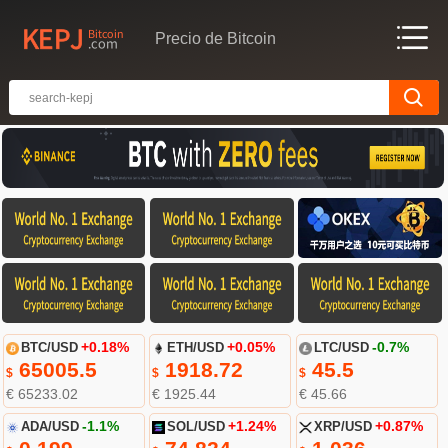
Precio de Bitcoin
BTC/USD
+0.18%
ETH/USD
+0.05%
LTC/USD
-0.7%
65005.5
1918.72
45.5
$
$
$
€ 65233.02
€ 1925.44
€ 45.66
ADA/USD
-1.1%
SOL/USD
+1.24%
XRP/USD
+0.87%