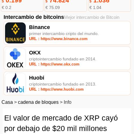
0.199
74.824
1.036
$
$
$
€ 0.2
€ 75.09
€ 1.04
Intercambio de bitcoins
Mejor intercambio de Bitcoin
Binance
primer intercambio cripto del mundo.
URL：https://www.binance.com
OKX
criptointercambio fundado en 2014.
URL：https://www.okx.com
Huobi
criptointercambio fundado en 2013.
URL：https://www.huobi.com
Casa
>
cadena de bloques
>
Info
El valor de mercado de XRP cayó
por debajo de $20 mil millones