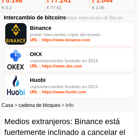
0.198
77.241
1.044
$
$
$
€ 0.2
€ 77.51
€ 1.05
Intercambio de bitcoins
Mejor intercambio de Bitcoin
Binance
primer intercambio cripto del mundo.
URL：https://www.binance.com
OKX
criptointercambio fundado en 2014.
URL：https://www.okx.com
Huobi
criptointercambio fundado en 2013.
URL：https://www.huobi.com
Casa
>
cadena de bloques
>
Info
Medios extranjeros: Binance está
fuertemente inclinado a cancelar el