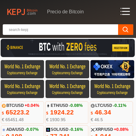
Precio de Bitcoin
BTC/USD
+0.04%
ETH/USD
-0.08%
LTC/USD
-0.11%
65223.2
1924.22
46.34
$
$
$
€ 65451.48
€ 1930.95
€ 46.5
ADA/USD
-0.07%
SOL/USD
-0.16%
XRP/USD
+0.08%