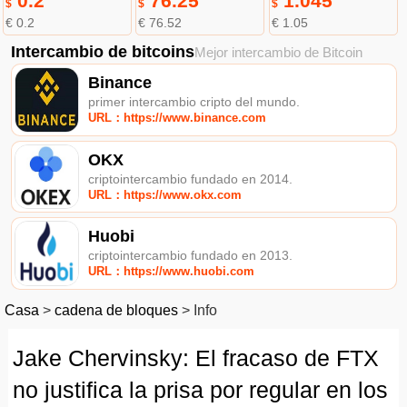
0.2
76.25
1.045
$
$
$
€ 0.2
€ 76.52
€ 1.05
Intercambio de bitcoins
Mejor intercambio de Bitcoin
Binance
primer intercambio cripto del mundo.
URL：https://www.binance.com
OKX
criptointercambio fundado en 2014.
URL：https://www.okx.com
Huobi
criptointercambio fundado en 2013.
URL：https://www.huobi.com
Casa
>
cadena de bloques
>
Info
Jake Chervinsky: El fracaso de FTX
no justifica la prisa por regular en los