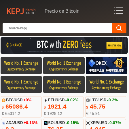
Precio de Bitcoin
BTC/USD
+0%
ETH/USD
-0.02%
LTC/USD
-0.2%
65086.4
1921.4
45.75
$
$
$
€ 65314.2
€ 1928.12
€ 45.91
ADA/USD
+0.16%
SOL/USD
-0.15%
XRP/USD
-0.07%