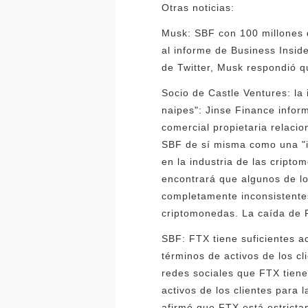
Otras noticias:
Musk: SBF con 100 millones d
al informe de Business Insid
de Twitter, Musk respondió qu
Socio de Castle Ventures: la 
naipes": Jinse Finance info
comercial propietaria relaci
SBF de sí misma como una "im
en la industria de las cript
encontrará que algunos de l
completamente inconsistente
criptomonedas. La caída de 
SBF: FTX tiene suficientes ac
términos de activos de los c
redes sociales que FTX tiene 
activos de los clientes para 
afirmó que FTX está estricta