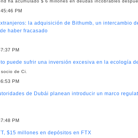
nd ha acumulado $ 6 millones en deudas incobrables después 
:45:46 PM
tranjeros: la adquisición de Bithumb, un intercambio d
ede haber fracasado
37:37 PM
 puede sufrir una inversión excesiva en la ecología 
 socio de Ci.
36:53 PM
utoridades de Dubái planean introducir un marco regulat
37:48 PM
T, $15 millones en depósitos en FTX