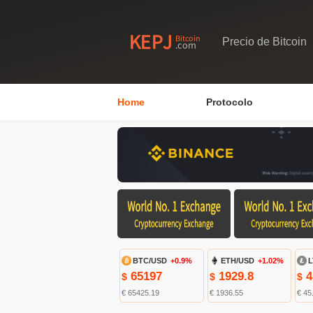
Precio de Bitcoin
Home
Protocolo
BTC/USD
+0.9%
ETH/USD
+1.02%
L
65197
1929.8
4
$
$
$
€ 65425.19
€ 1936.55
€ 45