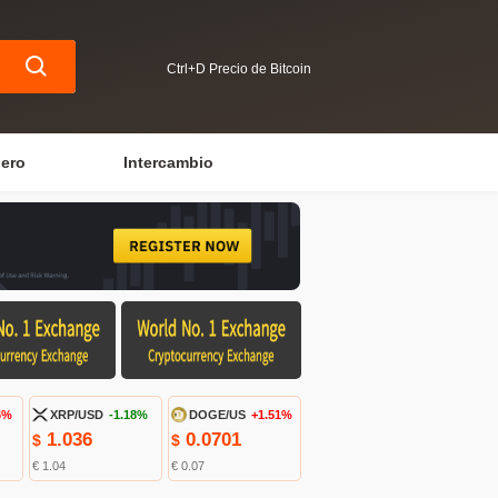
Ctrl+D Precio de Bitcoin
iero
Intercambio
6%
XRP/USD
-1.18%
DOGE/US
+1.51%
1.036
0.0701
$
$
€ 1.04
€ 0.07