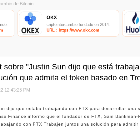
cambio de Bitcoin
OKX
undo.
criptointercambio fundado en 2014.
om
URL：https://www.okx.com
 sobre "Justin Sun dijo que está traba
lución que admita el token basado en T
2 12:43:25 PM
Sun dijo que estaba trabajando con FTX para desarrollar una s
Jinse Finance informó que el fundador de FTX, Sam Bankman-F
trabajando con FTX Trabajen juntos una solución para admitir 