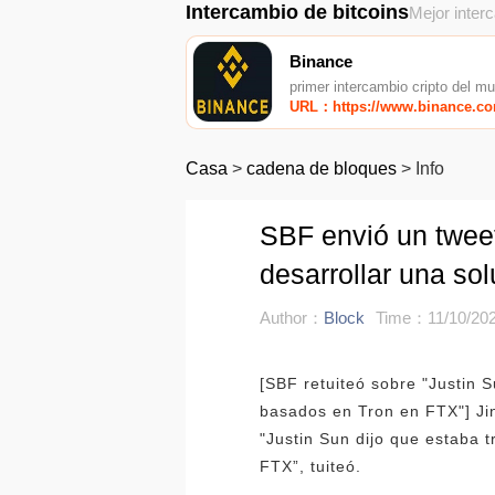
Intercambio de bitcoins
Mejor inter
Binance
primer intercambio cripto del m
URL：https://www.binance.c
Casa
>
cadena de bloques
>
Info
SBF envió un tweet
desarrollar una so
Author：
Block
Time：11/10/202
[SBF retuiteó sobre "Justin 
basados ​​en Tron en FTX"] 
"Justin Sun dijo que estaba 
FTX”, tuiteó.