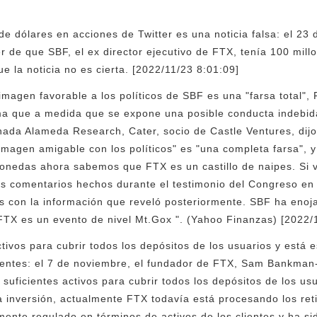
e dólares en acciones de Twitter es una noticia falsa: el 23
er de que SBF, el ex director ejecutivo de FTX, tenía 100 mil
e la noticia no es cierta. [2022/11/23 8:01:09]
imagen favorable a los políticos de SBF es una "farsa total", 
rma que a medida que se expone una posible conducta indebi
onada Alameda Research, Cater, socio de Castle Ventures, dij
agen amigable con los políticos" es "una completa farsa", y 
omonedas ahora sabemos que FTX es un castillo de naipes. Si
os comentarios hechos durante el testimonio del Congreso e
s con la información que reveló posteriormente. SBF ha enoj
FTX es un evento de nivel Mt.Gox ". (Yahoo Finanzas) [2022/
tivos para cubrir todos los depósitos de los usuarios y está 
lientes: el 7 de noviembre, el fundador de FTX, Sam Bankman-
suficientes activos para cubrir todos los depósitos de los usua
la inversión, actualmente FTX todavía está procesando los reti
mente regulado en términos de activos de los clientes y ha s