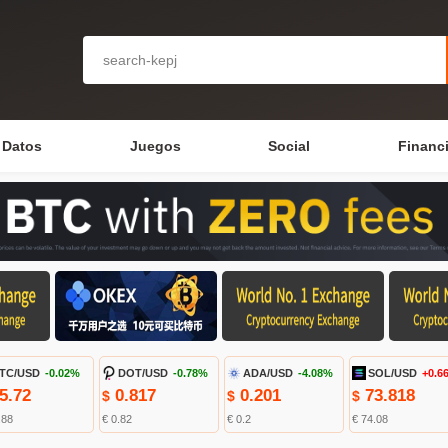
Datos
Juegos
Social
Financ
TC/USD
-0.02%
DOT/USD
-0.78%
ADA/USD
-4.08%
SOL/USD
+0.6
5.72
0.817
0.201
73.818
$
$
$
.88
€ 0.82
€ 0.2
€ 74.08