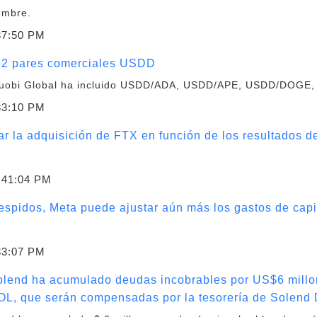
embre.
37:50 PM
12 pares comerciales USDD
, Huobi Global ha incluido USDD/ADA, USDD/APE, USDD/DOGE
33:10 PM
r la adquisición de FTX en función de los resultados de
:41:04 PM
spidos, Meta puede ajustar aún más los gastos de capi
33:07 PM
lend ha acumulado deudas incobrables por US$6 millon
SOL, que serán compensadas por la tesorería de Solen