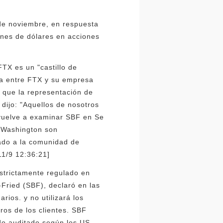
 de noviembre, en respuesta
lones de dólares en acciones
FTX es un "castillo de
da entre FTX y su empresa
o que la representación de
dijo: "Aquellos de nosotros
 vuelve a examinar SBF en Se
n Washington son
ado a la comunidad de
11/9 12:36:21]
estrictamente regulado en
Fried (SBF), declaró en las
rios. y no utilizará los
ros de los clientes. SBF
ido auditado según los US