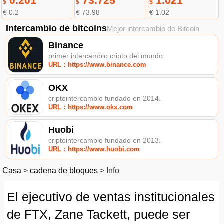
0.201
73.725
1.021
$
$
$
€ 0.2
€ 73.98
€ 1.02
Intercambio de bitcoins
Mejor intercambio de Bitcoin
Binance
primer intercambio cripto del mundo.
URL：https://www.binance.com
OKX
criptointercambio fundado en 2014.
URL：https://www.okx.com
Huobi
criptointercambio fundado en 2013.
URL：https://www.huobi.com
Casa
>
cadena de bloques
>
Info
El ejecutivo de ventas institucionales
de FTX, Zane Tackett, puede ser