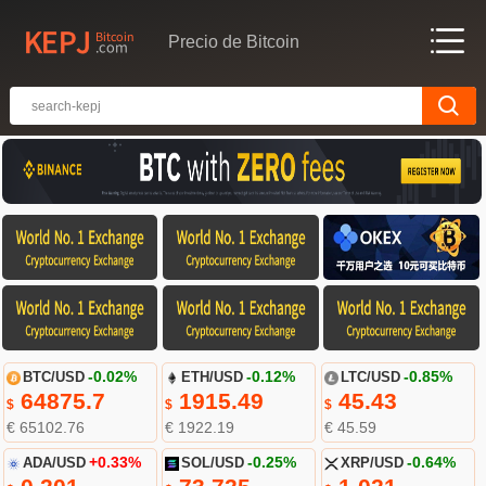
Precio de Bitcoin
BTC/USD
-0.02%
ETH/USD
-0.12%
LTC/USD
-0.85%
64875.7
1915.49
45.43
$
$
$
€ 65102.76
€ 1922.19
€ 45.59
ADA/USD
+0.33%
SOL/USD
-0.25%
XRP/USD
-0.64%