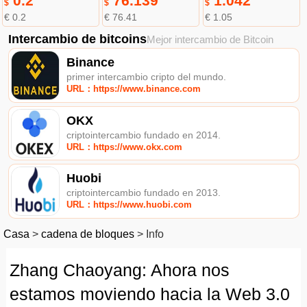
0.2
76.139
1.042
$
$
$
€ 0.2
€ 76.41
€ 1.05
Intercambio de bitcoins
Mejor intercambio de Bitcoin
Binance
primer intercambio cripto del mundo.
URL：https://www.binance.com
OKX
criptointercambio fundado en 2014.
URL：https://www.okx.com
Huobi
criptointercambio fundado en 2013.
URL：https://www.huobi.com
Casa
>
cadena de bloques
>
Info
Zhang Chaoyang: Ahora nos
estamos moviendo hacia la Web 3.0