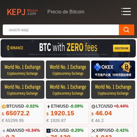
Precio de Bitcoin
BTC/USD
-0.02%
ETH/USD
-0.09%
LTC/USD
+0.44%
65072.2
1920.15
46.04
$
$
$
€ 65299.95
€ 1926.87
€ 46.2
ADA/USD
+0.34%
SOL/USD
-0.29%
XRP/USD
-0.42%