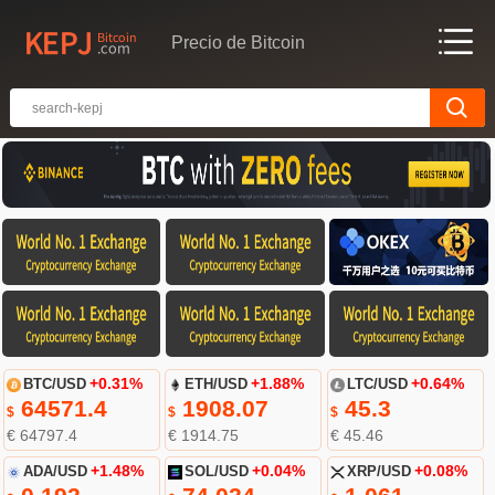
Precio de Bitcoin
BTC/USD
+0.31%
ETH/USD
+1.88%
LTC/USD
+0.64%
64571.4
1908.07
45.3
$
$
$
€ 64797.4
€ 1914.75
€ 45.46
ADA/USD
+1.48%
SOL/USD
+0.04%
XRP/USD
+0.08%