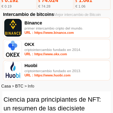
0.192
74.024
1.061
$
$
$
€ 0.19
€ 74.28
€ 1.06
Intercambio de bitcoins
Mejor intercambio de Bitcoin
Binance
primer intercambio cripto del mundo.
URL：https://www.binance.com
OKX
criptointercambio fundado en 2014.
URL：https://www.okx.com
Huobi
criptointercambio fundado en 2013.
URL：https://www.huobi.com
Casa
>
BTC
>
Info
Ciencia para principiantes de NFT:
un resumen de las diecisiete